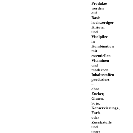
Produkte
werden
auf
Basis
hochwertiger
Kräuter
und
Vitalpilze
in
Kombination
mit
essentiellen
Vitaminen
und
modernen
Inhaltsstoffen
produziert
–
ohne
Zucker,
Gluten,
Soja,
Konservierungs-,
Farb-
oder
Zusatzstoffe
und
unter