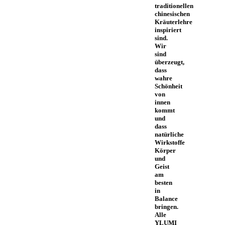
traditionellen
chinesischen
Kräuterlehre
inspiriert
sind.
Wir
sind
überzeugt,
dass
wahre
Schönheit
von
innen
kommt
und
dass
natürliche
Wirkstoffe
Körper
und
Geist
am
besten
in
Balance
bringen.
Alle
YLUMI