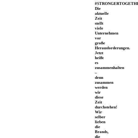
#STRONGERTOGETH
Die
aktuelle
Zeit
stellt
viele
Unternehmen
vor
große
Herausforderungen.
Jetzt
heißt
es
zusammenhalten
–
denn
zusammen
werden
wir
diese
Zeit
durchstehen!
Wir
selber
lieben
die
Brands,
die