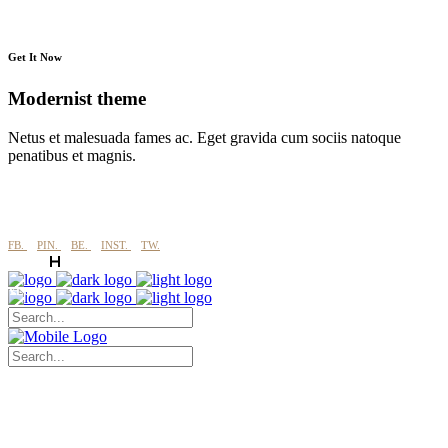
Get It Now
Modernist theme
Netus et malesuada fames ac. Eget gravida cum sociis natoque
penatibus et magnis.
FB.
PIN.
BE.
INST.
TW.
YLUMI