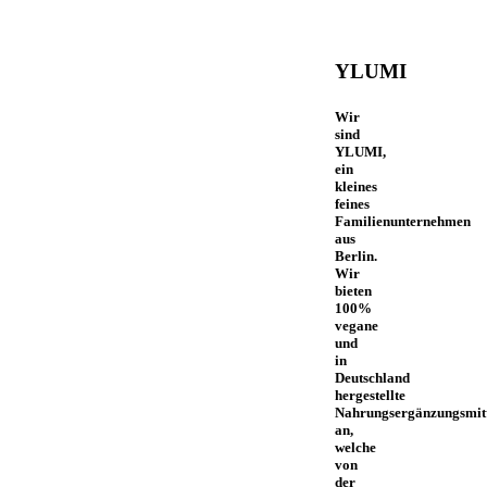
YLUMI
Wir
sind
YLUMI,
ein
kleines
feines
Familienunternehmen
aus
Berlin.
Wir
bieten
100%
vegane
und
in
Deutschland
hergestellte
Nahrungsergänzungsmit
an,
welche
von
der