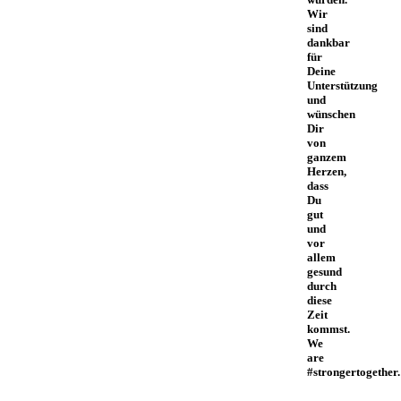
Wir
sind
dankbar
für
Deine
Unterstützung
und
wünschen
Dir
von
ganzem
Herzen,
dass
Du
gut
und
vor
allem
gesund
durch
diese
Zeit
kommst.
We
are
#strongertogether.