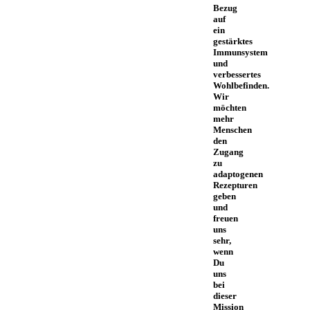
Bezug
auf
ein
gestärktes
Immunsystem
und
verbessertes
Wohlbefinden.
Wir
möchten
mehr
Menschen
den
Zugang
zu
adaptogenen
Rezepturen
geben
und
freuen
uns
sehr,
wenn
Du
uns
bei
dieser
Mission