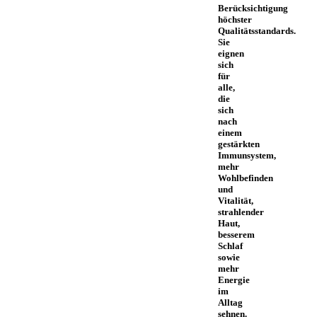
Berücksichtigung
höchster
Qualitätsstandards.
Sie
eignen
sich
für
alle,
die
sich
nach
einem
gestärkten
Immunsystem,
mehr
Wohlbefinden
und
Vitalität,
strahlender
Haut,
besserem
Schlaf
sowie
mehr
Energie
im
Alltag
sehnen.